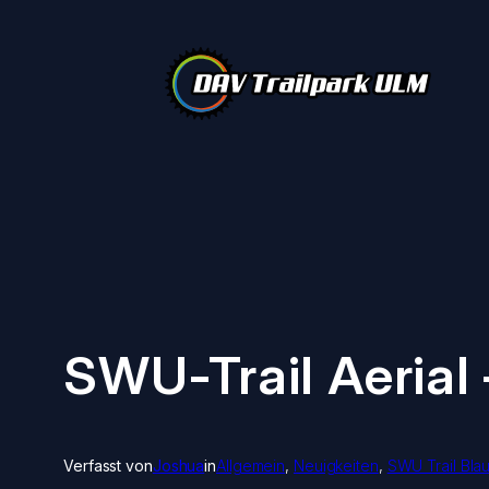
Zum
Inhalt
springen
SWU-Trail Aerial
Verfasst von
Joshua
in
Allgemein
, 
Neuigkeiten
, 
SWU Trail Blau