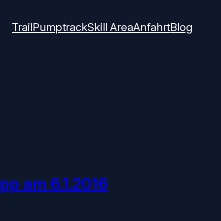
Trail
Pumptrack
Skill Area
Anfahrt
Blog
pp am 6.1.2016