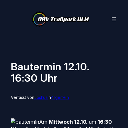
Zum
Inhalt
springen
Bautermin 12.10.
16:30 Uhr
Verfasst von
Joshua
in
Allgemein
Am
Mittwoch 12.10.
um
16:30